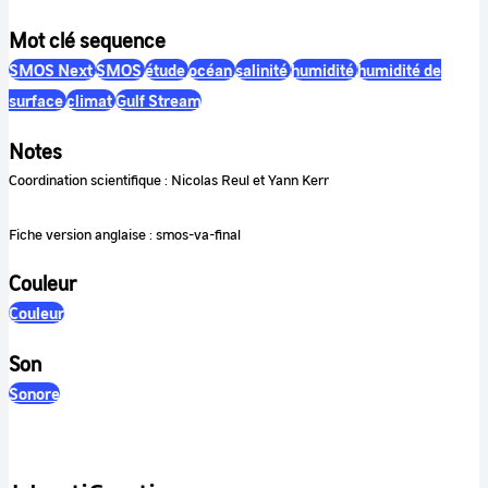
Mot clé sequence
SMOS Next
SMOS
étude
océan
salinité
humidité
humidité de
surface
climat
Gulf Stream
Notes
Coordination scientifique : Nicolas Reul et Yann Kerr
Fiche version anglaise : smos-va-final
Couleur
Couleur
Son
Sonore