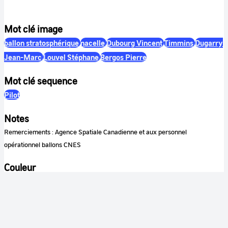
Mot clé image
ballon stratosphérique
nacelle
Dubourg Vincent
Timmins
Dugarry
Jean-Marc
Louvel Stéphane
Bergos Pierre
Mot clé sequence
Pilot
Notes
Remerciements : Agence Spatiale Canadienne et aux personnel
opérationnel ballons CNES
Couleur
Couleur
Son
Sonore