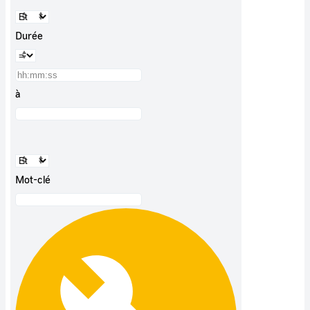
Durée
à
Mot-clé