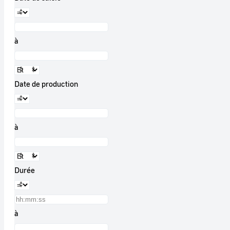
à
Date de production
à
Durée
à