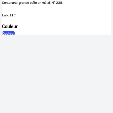
Contenant : grande boîte en métal, N° 238.
Labo LTC.
Couleur
Couleur
Son
Sonore
Identification
RÉFÉRENCE
cnes-0038-01
TYPE DE DOCUMENT
document monté