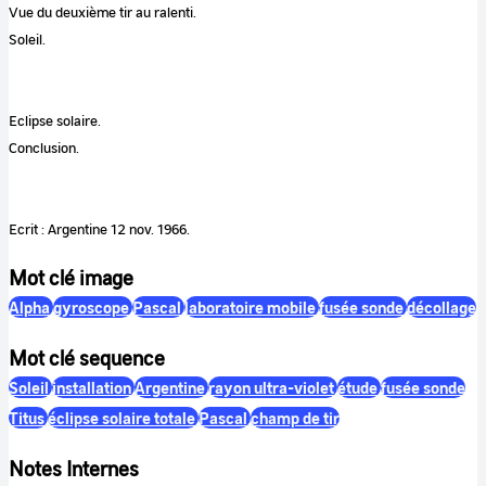
Vue du deuxième tir au ralenti.
Soleil.
Eclipse solaire.
Conclusion.
Ecrit : Argentine 12 nov. 1966.
Mot clé image
Alpha
gyroscope
Pascal
laboratoire mobile
fusée sonde
décollage
Mot clé sequence
Soleil
installation
Argentine
rayon ultra-violet
étude
fusée sonde
Titus
éclipse solaire totale
Pascal
champ de tir
Notes Internes