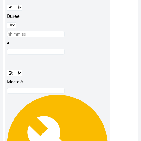
Durée
à
Mot-clé