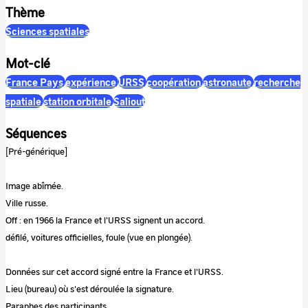
Thème
Sciences spatiales
Mot-clé
France Pays
expérience
URSS
coopération
astronaute
recherche
spatiale
station orbitale
Saliout
Séquences
[Pré-générique]
Image abîmée.
Ville russe.
Off : en 1966 la France et l'URSS signent un accord.
défilé, voitures officielles, foule (vue en plongée).
Données sur cet accord signé entre la France et l'URSS.
Lieu (bureau) où s'est déroulée la signature.
Paraphes des participants.