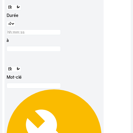
Durée
à
Mot-clé