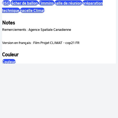
BSO
lâcher de ballon
Timmins
salle de réunion
préparation
technique
nacelle Climat
Notes
Remerciements : Agence Spatiale Canadienne
Version en français : Film Projet CLIMAT - cop21 FR
Couleur
Couleur
Son
Sonore
Identification