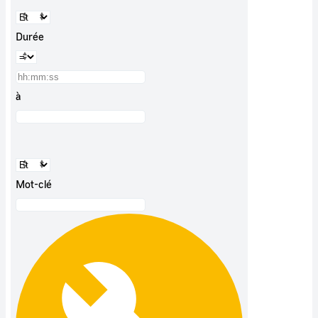
Durée
à
Mot-clé