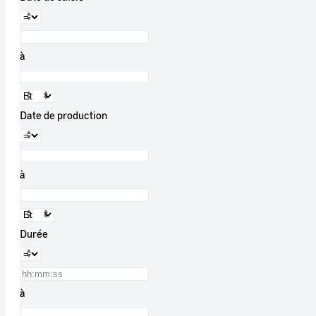
à
Date de production
à
Durée
à