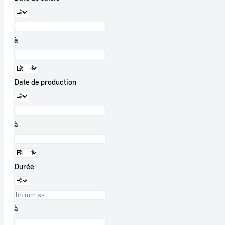
à
Date de production
à
Durée
à