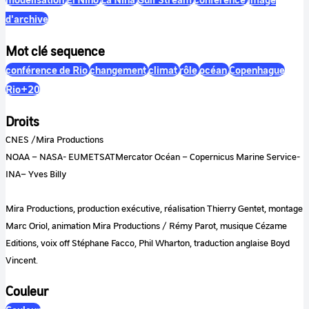
d'archive
Mot clé sequence
conférence de Rio
changement
climat
rôle
océan
Copenhague
Rio+20
Droits
CNES /Mira Productions
NOAA – NASA- EUMETSATMercator Océan – Copernicus Marine Service-
INA– Yves Billy
Mira Productions, production exécutive, réalisation Thierry Gentet, montage
Marc Oriol, animation Mira Productions / Rémy Parot, musique Cézame
Editions, voix off Stéphane Facco, Phil Wharton, traduction anglaise Boyd
Vincent.
Couleur