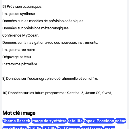
8) Prévision océaniques
Images de synthèse
Données sur les modèles de prévision océaniques.
Données sur prévisions météorologiques.
Conférence MyOcean.
Données sur la navigation avec ces nouveaux instruments.
Images marée noire.
Dégazage bateau
Plateforme pétrolière
9) Données sur l'océanographie opérationnelle et son offre.
10) Données sur les futurs programme : Sentinel 3, Jason CS, Swot,
Mot clé image
Obama Barack
image de synthèse
satellite
Topex-Poséidon
océan
modélisation
El Niño
La Niña
Gulf Stream
conférence
image