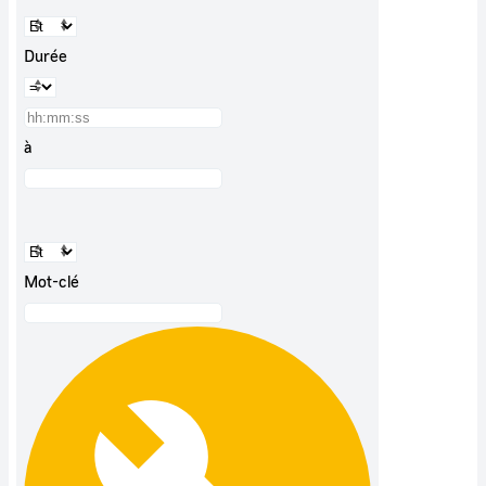
Durée
à
Mot-clé