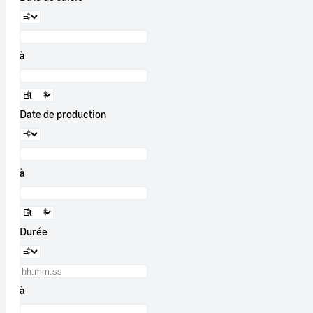
à
Date de production
à
Durée
à