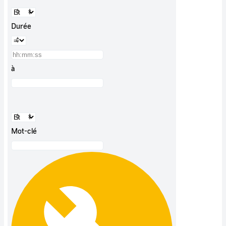
Durée
à
Mot-clé