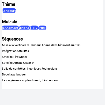
Thème
Lanceurs
Mot-clé
lancement
Ariane
L-02
1980
Séquences
Mise à la verticale du lanceur Ariane dans bâtiment au CSG
Intégration satellites
Satellite Firewheel
Satellite Amsat, Oscar 9
Salle de contrôles, ingénieurs, techniciens
Décollage lanceur
Les ingénieurs applaudissent, très heureux.
Mot clé image
Ariane
L-02
satellite Firewheel
Amsat
satellite Oscar