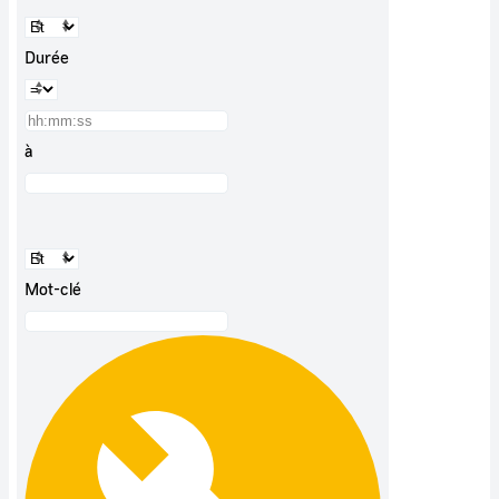
Durée
à
Mot-clé