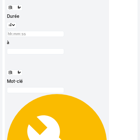
Durée
à
Mot-clé