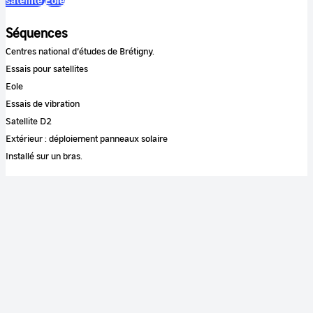
satellite
Eole
Séquences
Centres national d’études de Brétigny.
Essais pour satellites
Eole
Essais de vibration
Satellite D2
Extérieur : déploiement panneaux solaire
Installé sur un bras.
Mot clé image
Centre d'Essai en Vol de Brétigny-sur-Orge
satellite
Tournesol
satellite
Eole
Couleur
Noir et blanc
Son