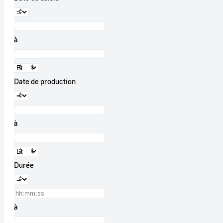
à
Date de production
à
Durée
à