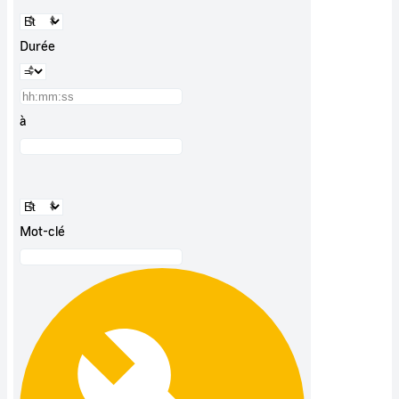
Durée
à
Mot-clé