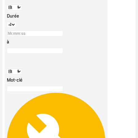
Durée
à
Mot-clé