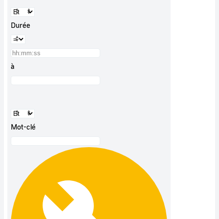
Durée
à
Mot-clé