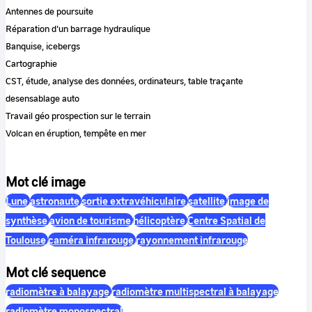
Antennes de poursuite
Réparation d'un barrage hydraulique
Banquise, icebergs
Cartographie
CST, étude, analyse des données, ordinateurs, table traçante
desensablage auto
Travail géo prospection sur le terrain
Volcan en éruption, tempête en mer
Mot clé image
Lune
astronaute
sortie extravéhiculaire
satellite
image de
synthèse
avion de tourisme
hélicoptère
Centre Spatial de
Toulouse
caméra infrarouge
rayonnement infrarouge
Mot clé sequence
radiomètre à balayage
radiomètre multispectral à balayage
radiomètre monospectral