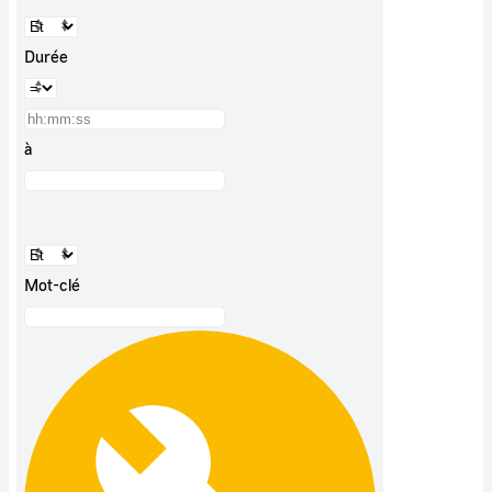
Durée
à
Mot-clé