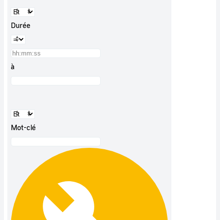
Durée
à
Mot-clé