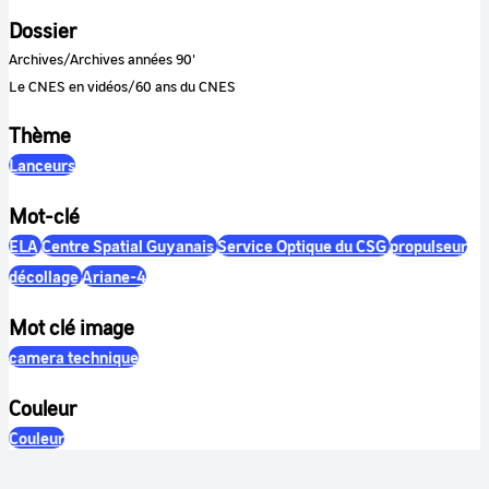
Dossier
Archives/Archives années 90'
Le CNES en vidéos/60 ans du CNES
Thème
Lanceurs
Mot-clé
ELA
Centre Spatial Guyanais
Service Optique du CSG
propulseur
décollage
Ariane-4
Mot clé image
camera technique
Couleur
Couleur
Son