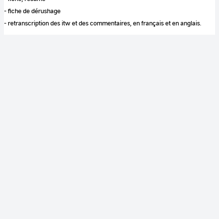
- fiche de dérushage
- retranscription des itw et des commentaires, en français et en anglais.
Couleur
Couleur
Son
Sonore
Identification
RÉFÉRENCE
cnes-0025-01-VF
TYPE DE DOCUMENT
document monté
FONDS
CNES