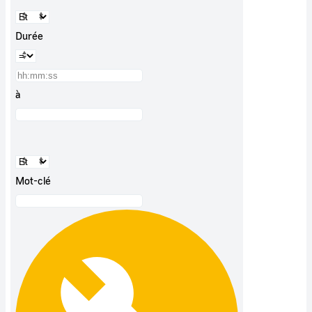
Durée
à
Mot-clé