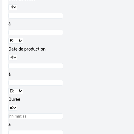
à
Date de production
à
Durée
à