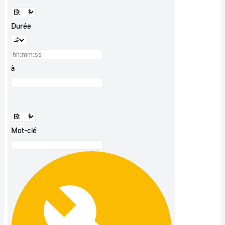
Durée
à
Mot-clé