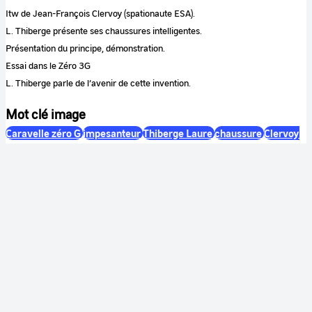
Itw de Jean-François Clervoy (spationaute ESA).
L. Thiberge présente ses chaussures intelligentes.
Présentation du principe, démonstration.
Essai dans le Zéro 3G
L. Thiberge parle de l’avenir de cette invention.
Mot clé image
Caravelle zéro G
impesanteur
Thiberge Laure
chaussure
Clervoy
Jean-François
Mot clé sequence
invention
chaussure
astronaute
impesanteur
Couleur
Couleur
Son
Sonore