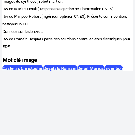
Images de synthèse ; robot martien.
Itw de Marius Delail (Responsable gestion de l’information CNES).
Itw de Philippe Hébert (Ingénieur opticien CNES). Présente son invention,
nettoyer un CD.
Données sur les brevets.
Itw de Romain Desplats parle des solutions contre les arcs électriques pour
EDF.
Mot clé image
Casteras Christophe
Desplats Romain
Delail Marius
invention
ingénieur
Mot clé sequence
invention
ingénieur
CNES
Couleur
Couleur