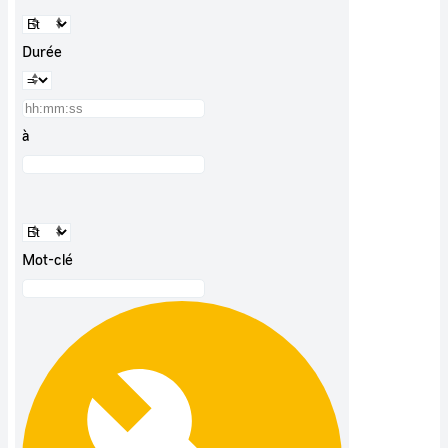
Durée
à
Mot-clé