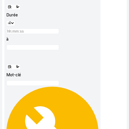
Durée
à
Mot-clé