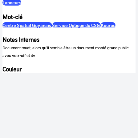
Lanceurs
Mot-clé
Centre Spatial Guyanais
Service Optique du CSG
Kourou
Notes Internes
Document muet, alors qu'il semble être un document monté grand public
avec voix-off et itv.
Couleur
Couleur
Son
Muet
Identification