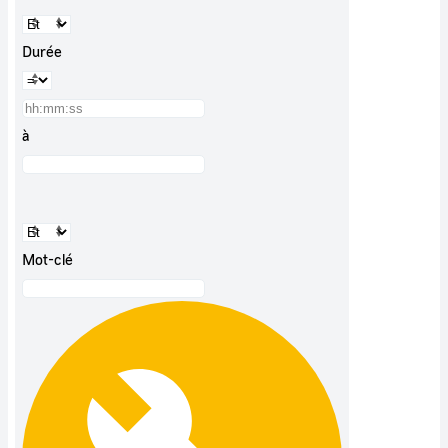
Durée
à
Mot-clé