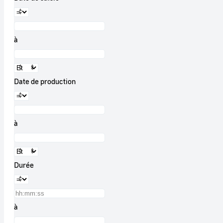
à
Date de production
à
Durée
à