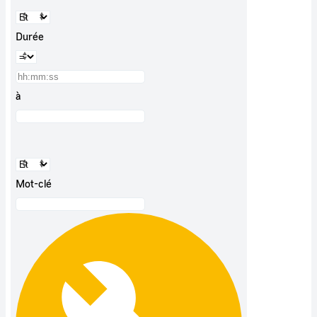
Durée
à
Mot-clé