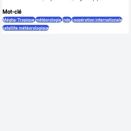
Mot-clé
Mégha-Tropique
météorologie
Inde
coopération internationale
satellite météorologique
Couleur
Couleur
Son
Sonore
Identification
RÉFÉRENCE
CNES-0188-03-VAMB