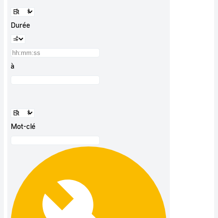
Durée
à
Mot-clé