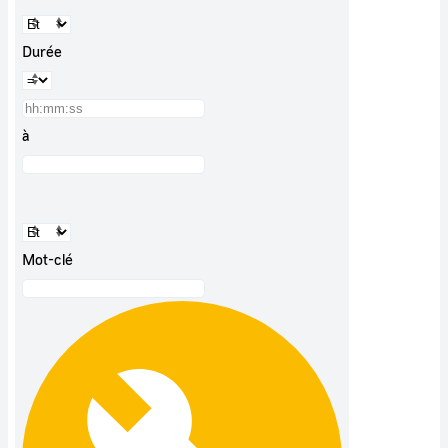
Durée
à
Mot-clé