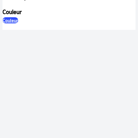
Couleur
Couleur
Son
Sonore
Identification
RÉFÉRENCE
CNES-0187-02-VA
TYPE DE DOCUMENT
document monté
FONDS
CNES
LANGUE
Anglais