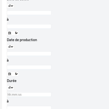
à
Date de production
à
Durée
à