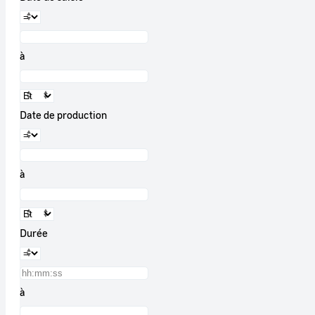
à
Date de production
à
Durée
à