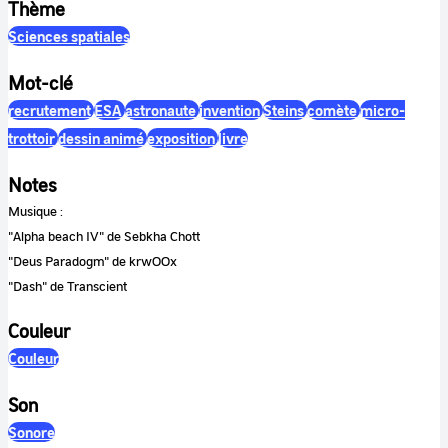
Thème
Sciences spatiales
Mot-clé
recrutement
ESA
astronaute
invention
Steins
comète
micro-
trottoir
dessin animé
exposition
livre
Notes
Musique :
"Alpha beach IV" de Sebkha Chott
"Deus Paradogm" de krwOOx
"Dash" de Transcient
Couleur
Couleur
Son
Sonore