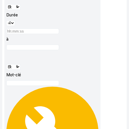
Durée
à
Mot-clé