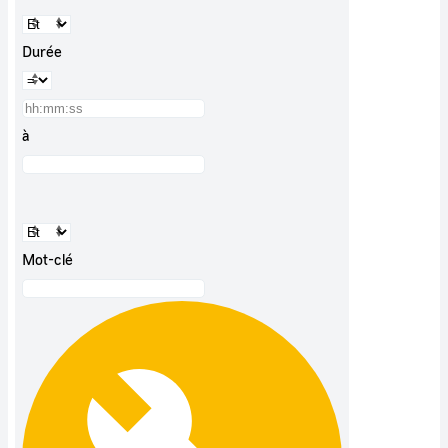
Durée
à
Mot-clé