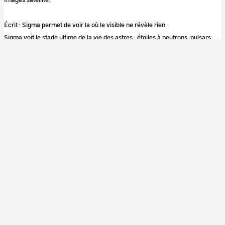
Écrit : Sigma permet de voir la où le visible ne révèle rien.
Sigma voit le stade ultime de la vie des astres : étoiles à neutrons, pulsars,
trous noirs.
Images satellite Galaxie.
Mot clé image
trou noir
poussière interstellaire
quasar
galaxie
satellite
Sigma
pulsar
étoile à neutrons
Notes
CNES avec la participation du CEA et du CESR en coopération avec IKI
Intercosmos et Glavcosmos.
Couleur
Couleur