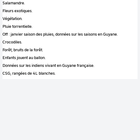
Salamandre.
Fleurs exotiques.
Végétation.
Pluie torrentielle.
Off : janvier saison des pluies, données sur les saisons en Guyane.
Crocodiles.
Forêt, bruits de la forêt.
Enfants jouent au ballon.
Données sur les indiens vivant en Guyane française.
CSG, rangées de 4L blanches.
Diamant BP 04 N°1.
Bâtiment d'assemblage.
Off : données sur ce lanceur. Description physique.
Données sur l'étage L17, le P4 et le P07.
Salle de contrôles.
Mot clé image