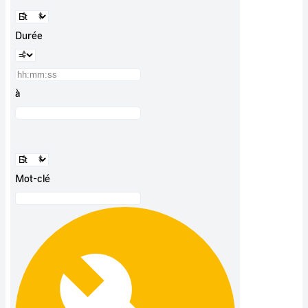
Durée
à
Mot-clé