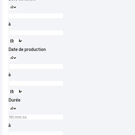
à
Date de production
à
Durée
à