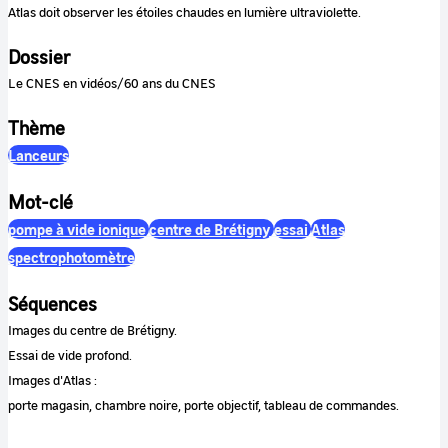
Atlas doit observer les étoiles chaudes en lumière ultraviolette.
Dossier
Le CNES en vidéos/60 ans du CNES
Thème
Lanceurs
Mot-clé
pompe à vide ionique
centre de Brétigny
essai
Atlas
spectrophotomètre
Séquences
Images du centre de Brétigny.
Essai de vide profond.
Images d'Atlas :
porte magasin, chambre noire, porte objectif, tableau de commandes.