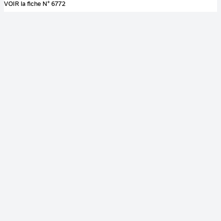
VOIR la fiche N° 6772
Mot clé image
centre de Brétigny
laboratoire
Atlas
spectrophotomètre
pompe à
vide ionique
Couleur
Noir et blanc
Son
Sonore
Identification
RÉFÉRENCE
cnes-0109-01