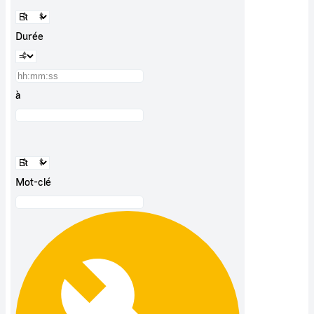
Durée
à
Mot-clé