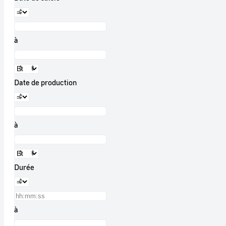
à
Date de production
à
Durée
à