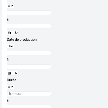
à
Date de production
à
Durée
à