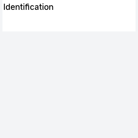
Identification
RÉFÉRENCE
cnes-0053-03
TYPE DE DOCUMENT
document monté
FONDS
CNES
LANGUE
Anglais
Publication
ACCÈS
Grand public