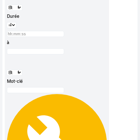
Durée
à
Mot-clé