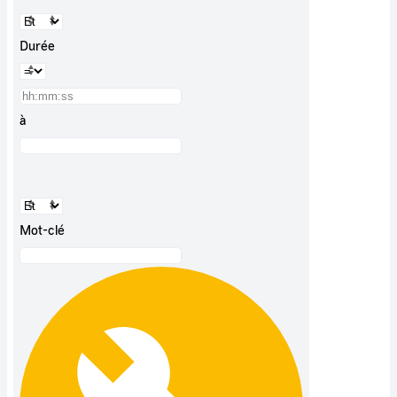
Durée
à
Mot-clé