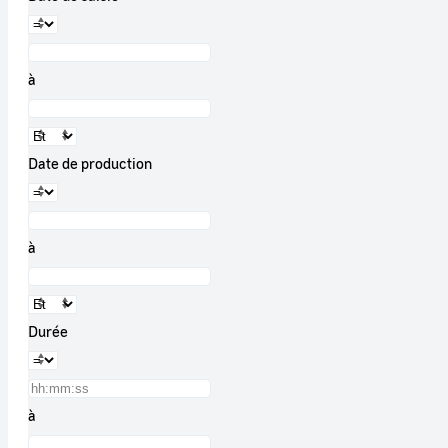
à
Date de production
à
Durée
à