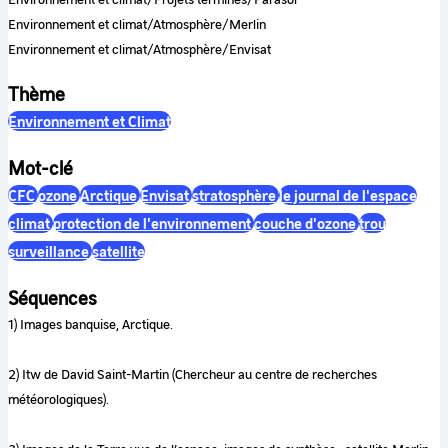
Environnement et climat/Atmosphère/Merlin
Environnement et climat/Atmosphère/Envisat
Thème
Environnement et Climat
Mot-clé
CFC
ozone
Arctique
Envisat
stratosphère
le journal de l'espace
climat
protection de l'environnement
couche d'ozone
trou
surveillance
satellite
Séquences
1) Images banquise, Arctique.
2) Itw de David Saint-Martin (Chercheur au centre de recherches
météorologiques).