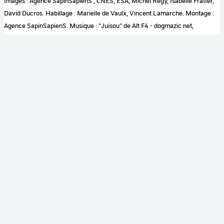
Images : Agence SapinSapienS , CNES, ESA, Michel Regy, Isabelle Fratter,
David Ducros. Habillage : Marielle de Vaulx, Vincent Lamarche. Montage :
Agence SapinSapienS. Musique : "Juisou" de Alt F4 - dogmazic.net,
"NoFogToday", Ax's Music - Rocks & Bed. www.cnes.fr - Crédits : CNES
2012
Couleur
Couleur
Son
Sonore
Identification
RÉFÉRENCE
CNES-2012-00032