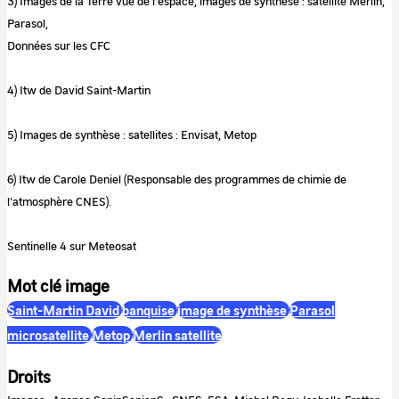
3) Images de la Terre vue de l’espace, images de synthèse : satellite Merlin,
Parasol,
Données sur les CFC
4) Itw de David Saint-Martin
5) Images de synthèse : satellites : Envisat, Metop
6) Itw de Carole Deniel (Responsable des programmes de chimie de
l'atmosphère CNES).
Sentinelle 4 sur Meteosat
Mot clé image
Saint-Martin David
banquise
image de synthèse
Parasol
microsatellite
Metop
Merlin satellite
Droits