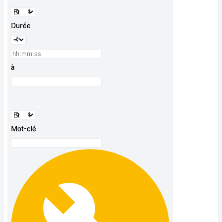
Durée
à
Mot-clé