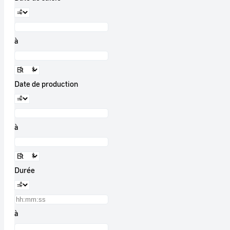
à
Date de production
à
Durée
à