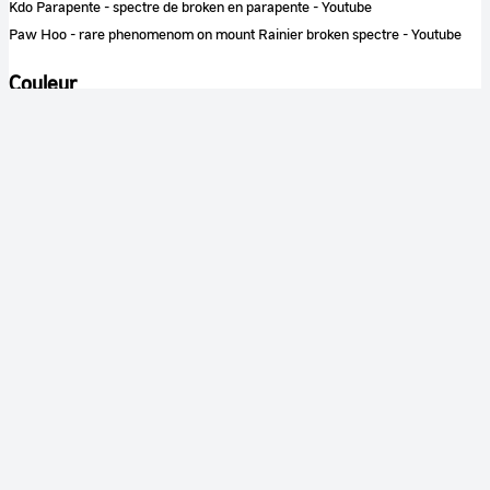
Kdo Parapente - spectre de broken en parapente - Youtube
Paw Hoo - rare phenomenom on mount Rainier broken spectre - Youtube
Couleur
Couleur
Son
Sonore
Identification
RÉFÉRENCE
CNES-2016-00063
TYPE DE DOCUMENT
document monté
FONDS
CNES