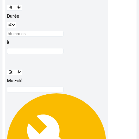
Durée
à
Mot-clé