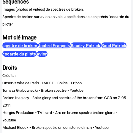
Séquences
Images (photos et vidéos) de spectres de broken.
Spectre de broken sur avion en vole, appelé dans ce cas précis "cocarde du
pilote"
Mot clé image
spectre de broken
Joabrd François
Baudry Patrick
Baud Patrick
cocarde du pilote
avion
Droits
Crédits :
Observatoire de Paris - IMCCE - Bolide - Fripon
Tomasz Grabowiecki - Broken spectre - Youtube
Broken Inaglory - Solar glory and spectre of the broken from GGB on 7-05-
2011
Hergès Production - TV Izard - Arc en brume spectre broken gloire -
Youtube
Michael Elcock - Broken spectre on coniston old man - Youtube