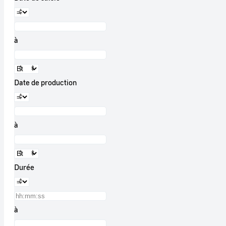
à
Date de production
à
Durée
à