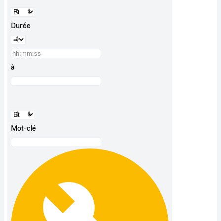
Durée
à
Mot-clé