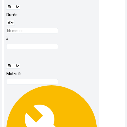
Durée
à
Mot-clé