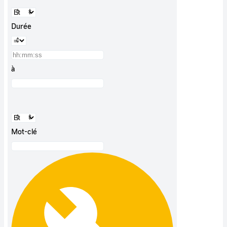
Durée
à
Mot-clé