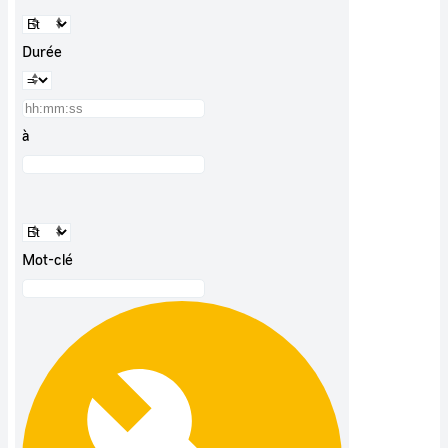
Durée
à
Mot-clé